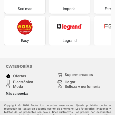
Sodimac
Imperial
Ferret
Easy
Legrand
F
CATEGORÍAS
Supermercados
Ofertas
Electrónica
Hogar
Moda
Belleza y perfumería
Herramientas y
Deporte
Más categorías
construcción
Centros comerciales
Otros
Copyright © 2026 Todos los derechos reservados. Queda prohibido copiar o
reproducir los textos sin acuerdo escrito de antemano. Las fotografías, imágenes y
folletos de los productos son sólo a fines ilustrativos. Las precios con descuentos