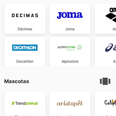
Décimas
Joma
A
Decathlon
Alpinstore
A
Mascotas