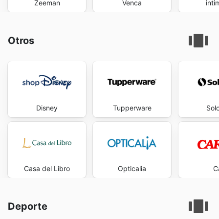
Zeeman
Venca
inti
Otros
Disney
Tupperware
Solo
Casa del Libro
Opticalia
C
Deporte