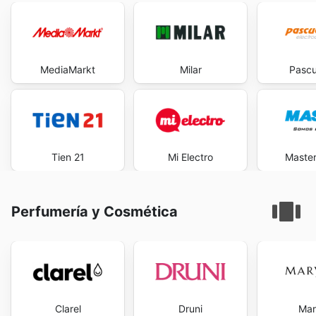
MediaMarkt
Milar
Pascu
Tien 21
Mi Electro
Maste
Perfumería y Cosmética
Clarel
Druni
Mar