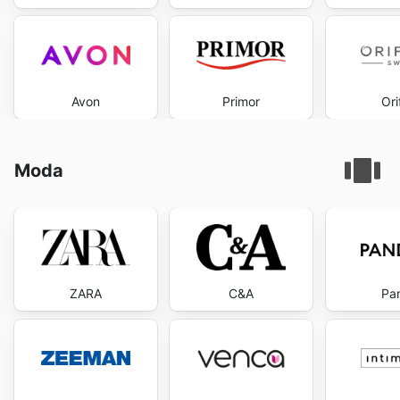
Avon
Primor
Ori
Moda
ZARA
C&A
Pa