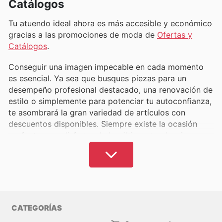
Catálogos
Tu atuendo ideal ahora es más accesible y económico
gracias a las promociones de moda de
Ofertas y
Catálogos
.
Conseguir una imagen impecable en cada momento
es esencial. Ya sea que busques piezas para un
desempeño profesional destacado, una renovación de
estilo o simplemente para potenciar tu autoconfianza,
te asombrará la gran variedad de artículos con
descuentos disponibles. Siempre existe la ocasión
perfecta para disfrutar de las últimas tendencias y
proyectar la imagen deseada sin comprometer tu
presupuesto.
En
Ofertas y Catálogos
, simplificamos la tarea de
actualizar tu vestuario de forma inteligente. Aquí
encontrarás toda la información relevante sobre las
CATEGORÍAS
marcas de moda más codiciadas para mujer y