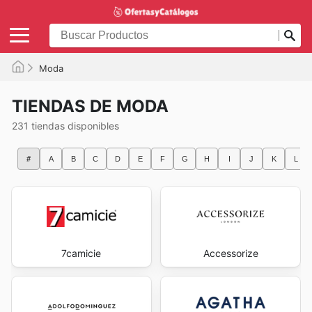
Moda
TIENDAS DE MODA
231 tiendas disponibles
#
A
B
C
D
E
F
G
H
I
J
K
L
7camicie
Accessorize