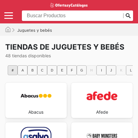
Juguetes y bebés
TIENDAS DE JUGUETES Y BEBÉS
48 tiendas disponibles
#
A
B
C
D
E
F
G
H
I
J
K
L
Abacus
Afede