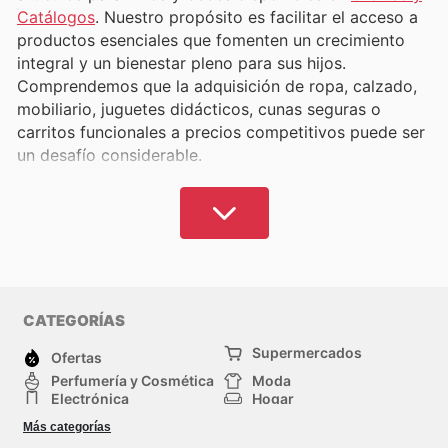
Catálogos
. Nuestro propósito es facilitar el acceso a
productos esenciales que fomenten un crecimiento
integral y un bienestar pleno para sus hijos.
Comprendemos que la adquisición de ropa, calzado,
mobiliario, juguetes didácticos, cunas seguras o
carritos funcionales a precios competitivos puede ser
un desafío considerable.
En el actual mercado, la multitud de marcas y
establecimientos especializados a menudo conduce a
la compra de artículos a un coste superior al que se
podría lograr mediante una comparación ágil y eficaz
de las distintas opciones.
Ofertas y Catálogos
está
diseñado para simplificar su proceso de compra,
CATEGORÍAS
proporcionando una solución práctica y económica
Supermercados
para todas las necesidades de sus hijos.
Ofertas
Perfumería y Cosmética
Moda
Electrónica
Hogar
Nuestro exhaustivo compendio de tiendas y
Deporte
Bricolaje y jardinería
productos infantiles en España le permite realizar sus
Más categorías
Juguetes y bebés
Auto y Moto
adquisiciones con la confianza de obtener artículos