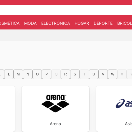
OSMÉTICA
MODA
ELECTRÓNICA
HOGAR
DEPORTE
BRICOL
K
L
M
N
O
P
Q
R
S
T
U
V
W
X
Arena
Asi