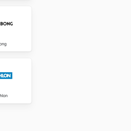
bong
hlon