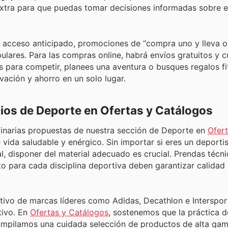
extra para que puedas tomar decisiones informadas sobre e
e acceso anticipado, promociones de “compra uno y lleva o
lares. Para las compras online, habrá envíos gratuitos y 
 para competir, planees una aventura o busques regalos fit
ación y ahorro en un solo lugar.
cios de Deporte en Ofertas y Catálogos
dinarias propuestas de nuestra sección de Deporte en
Ofert
e vida saludable y enérgico. Sin importar si eres un deporti
l, disponer del material adecuado es crucial. Prendas técn
to para cada disciplina deportiva deben garantizar calidad
vo de marcas líderes como Adidas, Decathlon e Intersport
tivo. En
Ofertas y Catálogos
, sostenemos que la práctica d
compilamos una cuidada selección de productos de alta gam