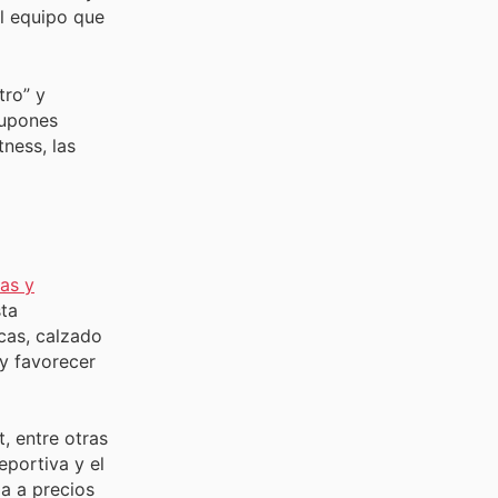
l equipo que
tro” y
cupones
ness, las
as y
sta
icas, calzado
 y favorecer
, entre otras
eportiva y el
a a precios