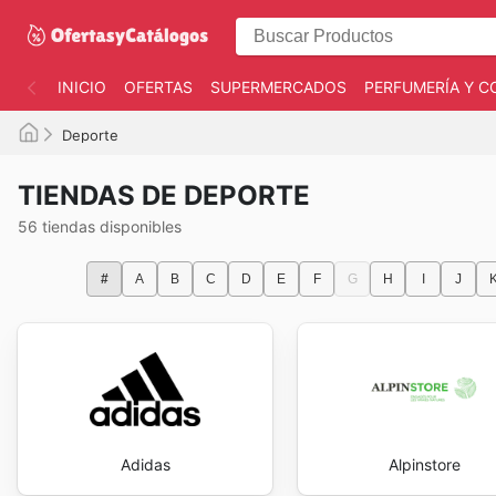
INICIO
OFERTAS
SUPERMERCADOS
PERFUMERÍA Y C
Deporte
TIENDAS DE DEPORTE
56 tiendas disponibles
#
A
B
C
D
E
F
G
H
I
J
Adidas
Alpinstore