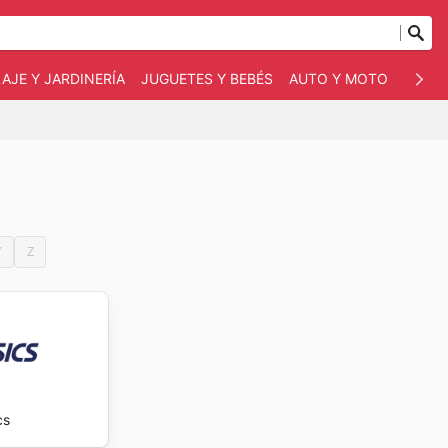
AJE Y JARDINERÍA
JUGUETES Y BEBÉS
AUTO Y MOTO
MASC
Y
Z
cs