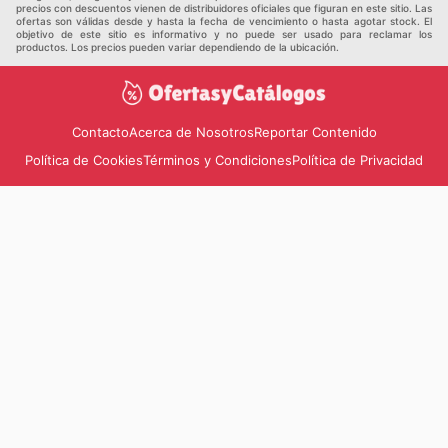
saving now.
precios con descuentos vienen de distribuidores oficiales que figuran en este sitio. Las
ofertas son válidas desde y hasta la fecha de vencimiento o hasta agotar stock. El
objetivo de este sitio es informativo y no puede ser usado para reclamar los
productos. Los precios pueden variar dependiendo de la ubicación.
Contacto
Acerca de Nosotros
Reportar Contenido
Política de Cookies
Términos y Condiciones
Política de Privacidad