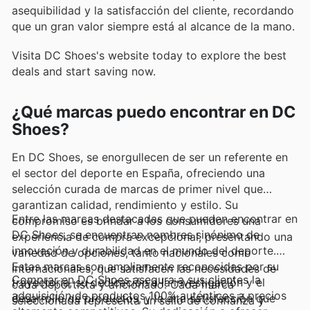
asequibilidad y la satisfacción del cliente, recordando
que un gran valor siempre está al alcance de la mano.
Visita DC Shoes's website today to explore the best
deals and start saving now.
¿Qué marcas puedo encontrar en DC
Shoes?
En DC Shoes, se enorgullecen de ser un referente en
el sector del deporte en España, ofreciendo una
selección curada de marcas de primer nivel que
garantizan calidad, rendimiento y estilo. Su
Entre las marcas destacadas que pueden encontrar en
compromiso es brindar a los consumidores una
DC Shoes, se encuentran nombres sinónimo de
experiencia de compra excepcional, presentando una
innovación y durabilidad en el mundo del deporte.
variedad de opciones, tanto nacionales como
Estas marcas son ampliamente reconocidas por su
internacionales, que satisfacen las necesidades de
Comprar en DC Shoes asegura a sus clientes la
trayectoria, su dedicación a la investigación y el
cada deportista y aficionado. Cada marca
adquisición de productos 100% auténticos a precios
desarrollo de productos, y la alta satisfacción que
seleccionada representa un sello de confianza y