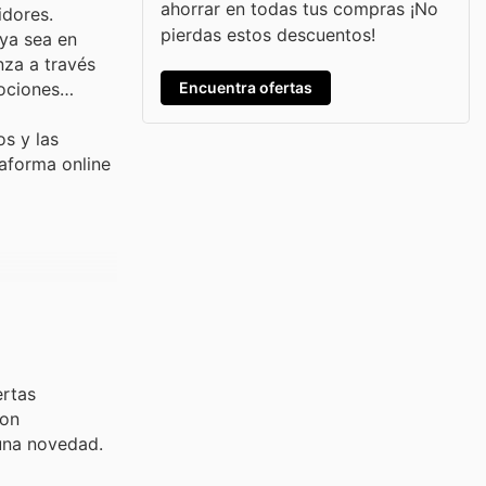
ahorrar en todas tus compras ¡No
idores.
pierdas estos descuentos!
ya sea en
nza a través
Encuentra ofertas
mociones
s y las
taforma online
ertas
con
guna novedad.