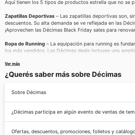
Aquí tienen los 5 tipos de productos estrella que no se 
Zapatillas Deportivas
– Las zapatillas deportivas son, 
descuentos. Su alta demanda se ve reflejada en las Déc
¡Aprovechen las Décimas Black Friday sales para renovar
Ropa de Running
– La equipación para running es fundam
los más vendidos. Las Décimas deals incluyen una amplia
rendimiento. Consulten los folletos para ver las últimas o
Ver más
Ropa de Entrenamiento
– Diseñada para ofrecer comodi
¿Querés saber más sobre Décimas
constante. Las Décimas offers presentan modelos ideales
que necesitan a precios excepcionales durante esta tem
Sobre Décimas
Accesorios Deportivos
– Desde calcetines técnicos has
para cualquier deportista. Su presencia en las Décimas w
Desde su fundación en 1985, Décimas ha recorrido un
¿Décimas participa en algún evento de ventas de tem
especialmente con los descuentos de Black Friday.
España. Nacidos del espíritu emprendedor y la pasión
para los amantes de la moda deportiva y el equipamien
En Décimas en España, los eventos de temporada son
Ropa de Invierno
– Con la llegada del frío, la ropa de i
décadas, han sabido evolucionar, adaptándose a las 
Ofertas, descuentos, promociones, folletos y catálo
Las Décimas deals ofrecen una excelente oportunidad par
de ahorro excepcionales. Entienden que estos period