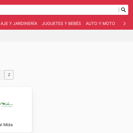
AJE Y JARDINERÍA
JUGUETES Y BEBÉS
AUTO Y MOTO
MASC
Y
Z
al Mida