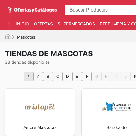
INICIO
OFERTAS
SUPERMERCADOS
PERFUMERÍA Y C
Mascotas
TIENDAS DE MASCOTAS
33 tiendas disponibles
#
A
B
C
D
E
F
G
H
I
J
Astore Mascotas
Barakaldo