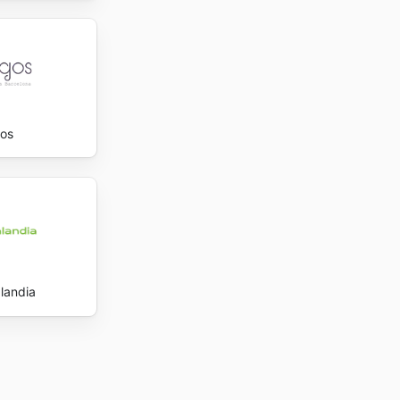
gos
landia