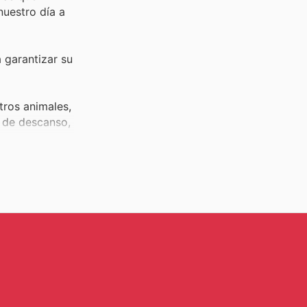
nuestro día a
 garantizar su
tros animales,
 de descanso,
 ello, acceder
esponsable.
ulos de lujo
ros animales
incluyendo
y marcas que
mientos