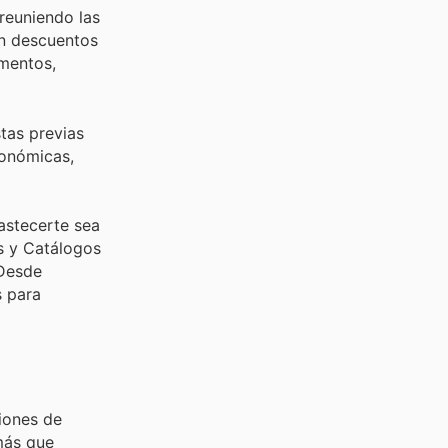
reuniendo las
en descuentos
imentos,
tas previas
conómicas,
astecerte sea
s y Catálogos
 Desde
s para
iones de
más que