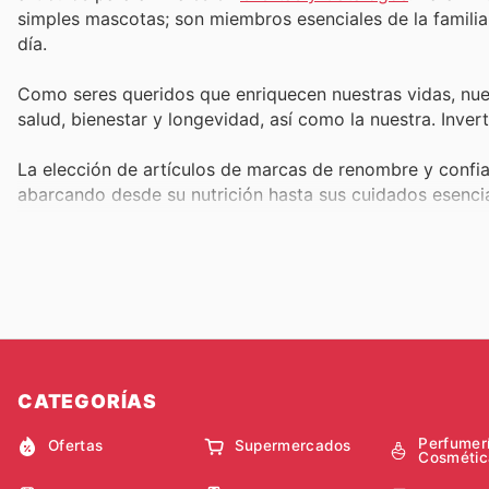
simples mascotas; son miembros esenciales de la familia
día.
Como seres queridos que enriquecen nuestras vidas, nu
salud, bienestar y longevidad, así como la nuestra. Inverti
La elección de artículos de marcas de renombre y confia
abarcando desde su nutrición hasta sus cuidados esenci
complementos funcionales o tratamientos específicos p
a productos de calidad sin exceder nuestro presupuesto
Es un hecho que, en ocasiones, ciertos artículos para an
debido a la particularidad del mercado. No obstante, en
no debería representar un coste inalcanzable, ni obligarno
Encuentra en
Ofertas y Catálogos
los listados más deta
CATEGORÍAS
Tiendanimal y Kiwoko.
Navega por un amplio abanico de
Perfumer
mejor se alinean con las necesidades y gustos de tu ani
Ofertas
Supermercados
Cosmétic
especializados en España para que identifiques las pro