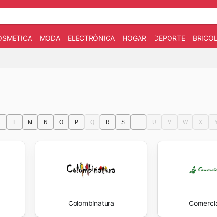
OSMÉTICA
MODA
ELECTRÓNICA
HOGAR
DEPORTE
BRICOL
K
L
M
N
O
P
Q
R
S
T
U
V
W
X
Colombinatura
Comerci