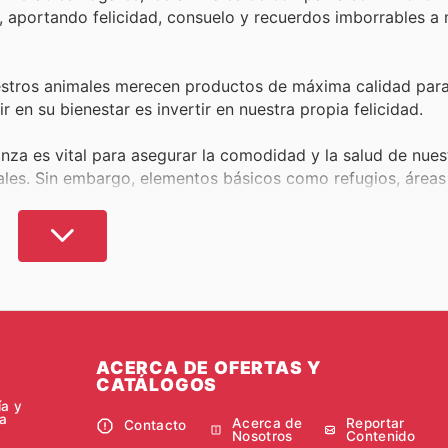
, aportando felicidad, consuelo y recuerdos imborrables a 
estros animales merecen productos de máxima calidad para
r en su bienestar es invertir en nuestra propia felicidad.
nza es vital para asegurar la comodidad y la salud de nues
ales. Sin embargo, elementos básicos como refugios, áreas
ueden suponer un desembolso económico considerable. Por
 es clave para mimar a nuestros fieles amigos de manera r
imales, especialmente los importados, pueden parecer artíc
Ofertas y Catálogos
, defendemos que el cuidado de nuest
s a optar por alternativas de calidad inferior.
llados de las principales tiendas de animales en España, 
ACERCA DE OFERTAS Y
CATÁLOGOS
 ofertas y compara precios fácilmente en los productos 
ía y
mal. Te proporcionamos todas las alternativas de estableci
a
Acerca de
Reportar
Contacto
mociones más ventajosas.
Nosotros
Contenido