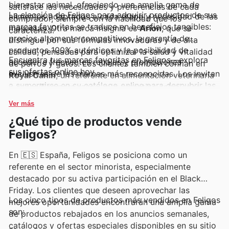
bienestar animal, ofreciendo una amplia gama de
satisface las necesidades y preferencias de cada
La elección de Feligos para adquirir productos de sus
alimentos adaptados a cada etapa y necesidad de las
comprador, siempre con la fiabilidad que los
marcas favoritas se traduce en beneficios tangibles:
mascotas. Otra marca insignia es
Arion
, que se
caracteriza.
precios altamente competitivos, la garantía de
distingue por sus fórmulas innovadoras y de alta
productos 100% auténticos y la posibilidad de
calidad, pensadas para optimizar la salud y vitalidad
Encuentra tus marcas favoritas en Feligos—explora
acceder a frecuentes rebajas y promociones
de perros y gatos. Los clientes también confían en
sus ofertas online hoy.
exclusivas de las marcas más reconocidas. Los invitan
Royal Canin
, un referente en alimentación veterinaria
a sumergirse en su catálogo online para descubrir las
y específica para razas, que garantiza soluciones
últimas novedades y estar al tanto de las ofertas por
personalizadas. Además, marcas como
Kong
son
Ver más
tiempo limitado que renuevan constantemente.
sinónimo de durabilidad y entretenimiento, con sus
¿Qué tipo de productos vende
juguetes diseñados para resistir y estimular a los
Feligos?
animales. Todas estas marcas, junto a muchas otras,
se presentan de forma destacada en los folletos
En 🇪🇸 España, Feligos se posiciona como un
semanales, anuncios y catálogos online de Feligos,
referente en el sector minorista, especialmente
donde se incluyen siempre ofertas exclusivas y
destacado por su activa participación en el Black
promociones.
Friday. Los clientes que deseen aprovechar las
Los cinco tipos de productos más vendidos en Feligos
mejores oportunidades encontrarán una amplia gama
son:
de productos rebajados en los anuncios semanales,
catálogos y ofertas especiales disponibles en su sitio