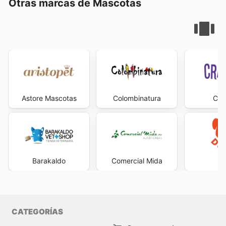
online les asegura obtener los mejores precios y
Otras marcas de Mascotas
destaca sus categorías de regalo, ofreciendo
ofertas
recomendable tener en cuenta que la disponibilidad de
inmejorable, Feligos representa una garantía de acierto
disfrutar de ventajas únicas.
especiales en cestas y packs navideños
, perfectos
ciertos artículos o servicios podría verse reducida
y conveniencia. Su influencia se extiende a través de
Feligos entiende la importancia de la flexibilidad y la
para encontrar el regalo ideal para sus seres queridos.
después de periodos de alta afluencia.
una comunicación efectiva y una estrategia de mercado
conveniencia. Por ello, al comprar online, tienen a su
También es un momento excelente para renovar su
Los
fines de semana
y los
días festivos
representan,
que prioriza la cercanía con el consumidor, asegurando
disposición diversas opciones de compra para
hogar con descuentos en decoración y menaje.
como es habitual en el sector minorista, periodos de
que las ventajas de comprar en Feligos lleguen a todos
adaptarse a sus necesidades. Pueden optar por recibir
mayor afluencia en Feligos. Para aquellos que buscan
los rincones de España 3.
Rebajas de Temporada:
Feligos realiza periódicamente
sus pedidos directamente en la puerta de casa a través
evitar las multitudes y disfrutar de una visita más
Aprovecha las Mejores Promociones y Catálogos de
rebajas de fin de temporada para dar paso a nuevas
de su servicio de entrega a domicilio, o si prefieren
relajada, se aconseja planificar sus compras
Feligos
colecciones. Estas ventas son perfectas para conseguir
recoger sus compras de forma inmediata, pueden
estratégicamente. Visitar las tiendas
temprano en la
La estrategia de Feligos para brindar un valor
productos de alta calidad a precios reducidos, con
seleccionar la opción de recogida en tienda o recogida
mañana de los sábados
, justo después de la apertura,
Astore Mascotas
Colombinatura
Cra
excepcional a sus clientes se manifiesta de manera
importantes descuentos en moda, calzado y accesorios,
en curb (curbside pickup). Complementando estas
o
a primera hora de los domingos
(si la tienda está
rotunda a través de sus continuas ofertas y
ideales para actualizar su guardarropa o equipar su
facilidades, la web les proporciona información en
abierta) suele ser una excelente manera de encontrar la
promociones. Los consumidores que sintonizan con la
hogar con lo último.
tiempo real sobre la disponibilidad de productos y las
tienda más tranquila. Del mismo modo, realizar compras
propuesta de Feligos tienen a su alcance un abanico de
promociones activas, enriqueciendo su experiencia de
entre semana
es casi siempre una garantía de una
Otras Promociones Especiales:
Además de los
posibilidades para ahorrar de forma inteligente. Los
compra con acceso instantáneo a todo lo que Feligos
experiencia de compra más serena y eficiente,
eventos más conocidos, Feligos organiza campañas y
Feligos weekly ads
son una ventana privilegiada a un
tiene para ofrecer.
permitiéndoles aprovechar al máximo su tiempo en
promociones únicas a lo largo del año que ofrecen
mundo de descuentos y oportunidades, presentados de
Barakaldo
Comercial Mida
Du
Consideren que la disponibilidad, las promociones y las
Feligos.
ahorros adicionales. Mantenerse al tanto de estas
forma clara y accesible para que planificar las compras
opciones de envío pueden variar según la ubicación.
Es importante tener en cuenta que los horarios de
iniciativas, a menudo anunciadas en sus
Feligos flyers
y
sea una tarea sencilla y placentera. Los
Feligos ad this
Para sacar el máximo partido a sus compras online con
apertura pueden variar en cada tienda y ubicación,
en el sitio web oficial, puede resultar en sorpresas y
week
no solo anuncian rebajas puntuales, sino que son
Feligos, se recomienda a los clientes visitar su sitio web
especialmente durante los fines de semana y los días
beneficios inesperados.
un reflejo del compromiso de la marca por ofrecer un
oficial o ponerse en contacto con el servicio de atención
festivos. Para asegurarse del horario de la tienda Feligos
flujo constante de ventajas económicas. Adentrarse en
CATEGORÍAS
Para aprovechar al máximo estas oportunidades de
al cliente para obtener información detallada.
más cercana, se recomienda a los clientes consultar el
el universo de los
Feligos sales
significa descubrir que
ahorro, se anima a los clientes a planificar sus compras