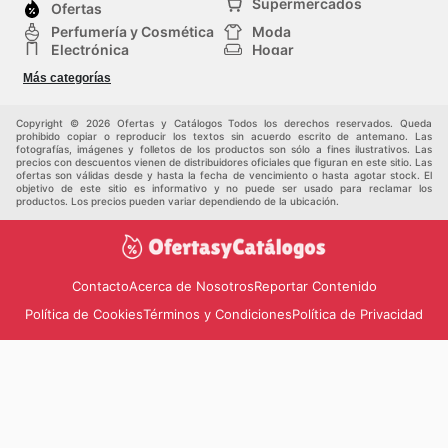
sitio web oficial o contactar directamente con la tienda
Supermercados
la calidad y la variedad no están reñidas con precios
Ofertas
en torno a estos eventos. Consultar regularmente
antes de su visita.
ajustados. Los
Feligos sales this week
garantizan que
Perfumería y Cosmética
Moda
Feligos weekly ads
,
Feligos ad this week
,
Feligos
siempre haya algo nuevo y ventajoso que descubrir,
Electrónica
Hogar
sales
, y
Feligos flyers
les permitirá estar siempre al día.
impulsando a los compradores a explorar las últimas
Deporte
Bricolaje y jardinería
Visitar con frecuencia el sitio web oficial de Feligos es la
Más categorías
Juguetes y bebés
Auto y Moto
novedades. La disponibilidad de
Feligos flyers
digitales
mejor manera de no perderse ninguna nueva promoción
Mascotas
Otros
y físicos facilita aún más el acceso a estas atractivas
y de acceder a ofertas exclusivas que solo están
Copyright © 2026 Ofertas y Catálogos Todos los derechos reservados. Queda
propuestas, permitiendo a los usuarios comparar y
disponibles por tiempo limitado. ¡Feligos en 🇪🇸 España
prohibido copiar o reproducir los textos sin acuerdo escrito de antemano. Las
seleccionar los productos que mejor se adaptan a sus
fotografías, imágenes y folletos de los productos son sólo a fines ilustrativos. Las
3 siempre busca ofrecer el mejor valor a sus clientes!
precios con descuentos vienen de distribuidores oficiales que figuran en este sitio. Las
necesidades y presupuestos. Cada
Feligos ad
es una
ofertas son válidas desde y hasta la fecha de vencimiento o hasta agotar stock. El
invitación a la ahorro, un recordatorio de que la
objetivo de este sitio es informativo y no puede ser usado para reclamar los
productos. Los precios pueden variar dependiendo de la ubicación.
excelencia está al alcance de todos, y que la
planificación estratégica de las compras en Feligos se
traduce directamente en un beneficio palpable para el
bolsillo. La marca se enorgullece de mantener
Contacto
Acerca de Nosotros
Reportar Contenido
informados a sus clientes sobre estas oportunidades,
promoviendo una cultura de consumo consciente y
Política de Cookies
Términos y Condiciones
Política de Privacidad
eficiente.
Conecta con las Ofertas Exclusivas de Feligos
Mantenerse al día con las dinámicas del mercado y las
oportunidades de ahorro es fundamental para cualquier
consumidor informado, y Feligos lo hace
extraordinariamente fácil. La invitación es clara: visitar
su plataforma digital con regularidad para no perderse