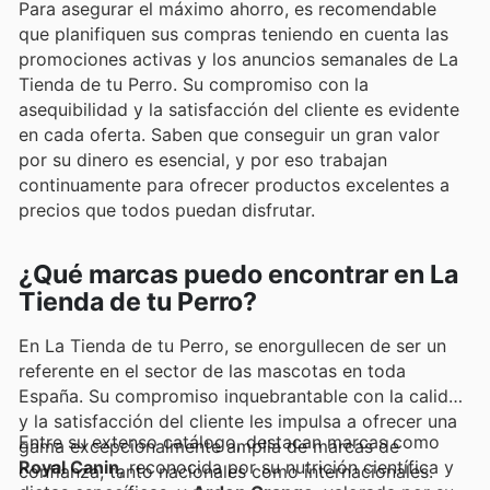
Para asegurar el máximo ahorro, es recomendable
que planifiquen sus compras teniendo en cuenta las
promociones activas y los anuncios semanales de La
Tienda de tu Perro. Su compromiso con la
asequibilidad y la satisfacción del cliente es evidente
en cada oferta. Saben que conseguir un gran valor
por su dinero es esencial, y por eso trabajan
continuamente para ofrecer productos excelentes a
precios que todos puedan disfrutar.
¿Qué marcas puedo encontrar en La
Tienda de tu Perro?
En La Tienda de tu Perro, se enorgullecen de ser un
referente en el sector de las mascotas en toda
España. Su compromiso inquebrantable con la calidad
y la satisfacción del cliente les impulsa a ofrecer una
Entre su extenso catálogo, destacan marcas como
gama excepcionalmente amplia de marcas de
Royal Canin
, reconocida por su nutrición científica y
confianza, tanto nacionales como internacionales.