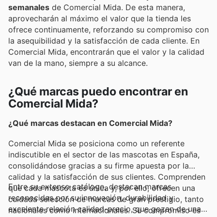
semanales
de Comercial Mida. De esta manera,
aprovecharán al máximo el valor que la tienda les
ofrece continuamente, reforzando su compromiso con
la asequibilidad y la satisfacción de cada cliente. En
Comercial Mida, encontrarán que el valor y la calidad
van de la mano, siempre a su alcance.
¿Qué marcas puedo encontrar en
Comercial Mida?
¿Qué marcas destacan en Comercial Mida?
Comercial Mida se posiciona como un referente
indiscutible en el sector de las mascotas en España,
consolidándose gracias a su firme apuesta por la
calidad y la satisfacción de sus clientes. Comprenden
Entre su extenso catálogo, destacan marcas
que cada mascota es única y, por ello, ofrecen una
reconocidas por su innovación, durabilidad y
cuidada selección de marcas de gran prestigio, tanto
excelente relación calidad-precio, que gozan de una
nacionales como internacionales. Su compromiso es