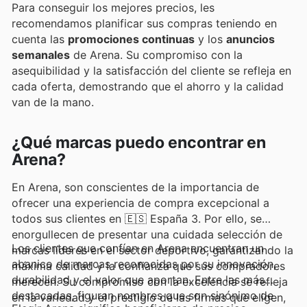
Para conseguir los mejores precios, les
recomendamos planificar sus compras teniendo en
cuenta las
promociones continuas
y los
anuncios
semanales
de Arena. Su compromiso con la
asequibilidad y la satisfacción del cliente se refleja en
cada oferta, demostrando que el ahorro y la calidad
van de la mano.
¿Qué marcas puedo encontrar en
Arena?
En Arena, son conscientes de la importancia de
ofrecer una experiencia de compra excepcional a
todos sus clientes en 🇪🇸 España 3. Por ello, se
enorgullecen de presentar una cuidada selección de
Los clientes que confían en Arena encuentran un
marcas líderes en el sector deportivo, garantizando la
abanico de marcas reconocidas por su innovación,
máxima calidad y la confianza que sus compradores
durabilidad y el valor que aportan. Entre las más
merecen. Su compromiso con la excelencia se refleja
destacadas, figuran nombres que son sinónimo de
en la variedad y el prestigio de las firmas que eligen,