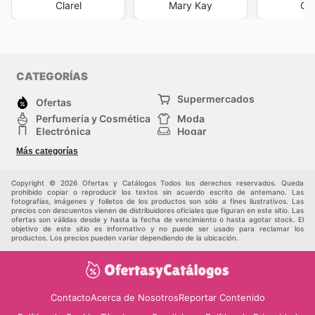
Clarel
Mary Kay
Ori
CATEGORÍAS
Supermercados
Ofertas
Perfumería y Cosmética
Moda
Electrónica
Hogar
Deporte
Bricolaje y jardinería
Más categorías
Juguetes y bebés
Auto y Moto
Mascotas
Otros
Copyright © 2026 Ofertas y Catálogos Todos los derechos reservados. Queda
prohibido copiar o reproducir los textos sin acuerdo escrito de antemano. Las
fotografías, imágenes y folletos de los productos son sólo a fines ilustrativos. Las
precios con descuentos vienen de distribuidores oficiales que figuran en este sitio. Las
ofertas son válidas desde y hasta la fecha de vencimiento o hasta agotar stock. El
objetivo de este sitio es informativo y no puede ser usado para reclamar los
productos. Los precios pueden variar dependiendo de la ubicación.
Contacto
Acerca de Nosotros
Reportar Contenido