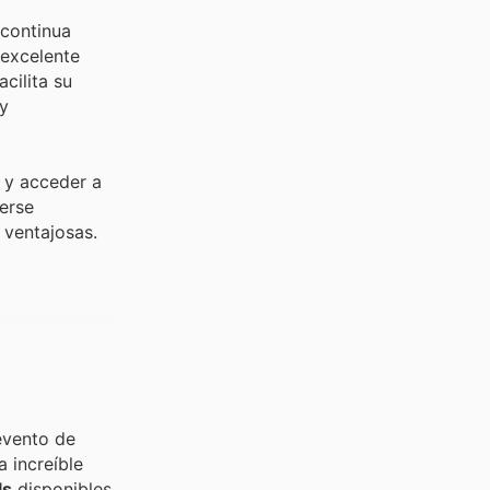
 continua
 excelente
cilita su
 y
 y acceder a
nerse
 ventajosas.
evento de
 increíble
ls
disponibles