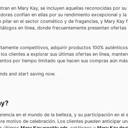
tran en Mary Kay, se incluyen aquellas reconocidas por su
dores confían en ellas por su rendimiento excepcional y la
pilar en el sector cosmético y de fragancias, y Mary Kay fa
atálogos en línea, donde frecuentemente presentan ofertas
ltamente competitivos, adquirir productos 100% auténticos
 los clientes a explorar sus últimas ofertas en línea, mante
entos por tiempo limitado que hacen sus compras aún más
ands and start saving now.
ay?
ncia en el mundo de la belleza, y su participación en el 
e motivo de celebración. Los clientes pueden anticipar una
os últimos
Mary Kay weekly ads
, catálogos y
Mary Kay dea