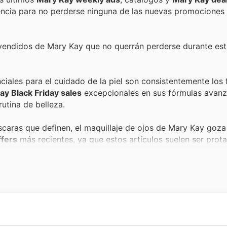
cuencia para no perderse ninguna de las nuevas promociones 
 vendidos de Mary Kay que no querrán perderse durante es
iales para el cuidado de la piel son consistentemente los 
ay Black Friday sales
excepcionales en sus fórmulas avanz
utina de belleza.
aras que definen, el maquillaje de ojos de Mary Kay goza
ffers
más recientes, ya que estos artículos suelen ser prot
los labios siempre es bienvenido, y los bálsamos y labial
ofertas especiales, pues son perfectos para conseguir ese d
por su calidad y sus aromas distintivos. El Black Friday e