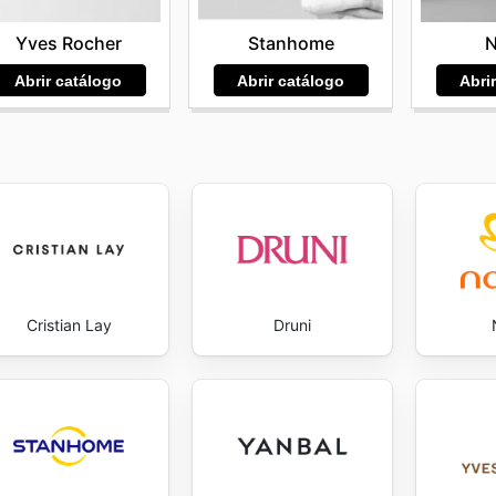
el hogar, junto con la garantía de autenticidad y calidad 
Yves Rocher
Stanhome
N
nline sea aún más atractiva. Stay up to date with Mary Kay
Abrir catálogo
Abrir catálogo
Abri
Cristian Lay
Druni