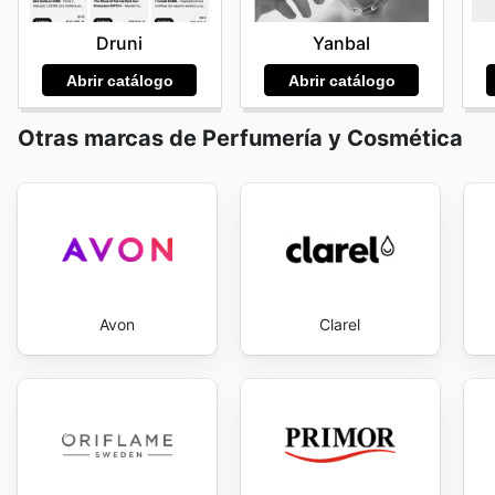
acceder a toda esta información desde la comodidad d
Druni
Yanbal
ofrece la marca, hace que la experiencia de compra o
ads and enjoy exclusive savings every day.
Abrir catálogo
Abrir catálogo
Otras marcas de Perfumería y Cosmética
Avon
Clarel