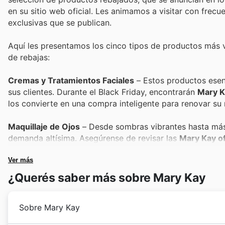
en su sitio web oficial. Les animamos a visitar con fre
exclusivas que se publican.
Aquí les presentamos los cinco tipos de productos más
de rebajas:
Cremas y Tratamientos Faciales
– Estos productos esenc
sus clientes. Durante el Black Friday, encontrarán
Mary K
los convierte en una compra inteligente para renovar su r
Maquillaje de Ojos
– Desde sombras vibrantes hasta másc
demanda altísima. Asegúrense de revisar las
Mary Kay o
las promociones más atractivas para realzar su mirada.
Ver más
Bálsamos y Labiales
– Un toque de color y cuidado para 
¿Querés saber más sobre Mary Kay
son un clásico. Busquen en los
Mary Kay weekly ads
las 
como regalo perfecto.
Sobre Mary Kay
Fragancias
– Las fragancias de Mary Kay son codiciadas 