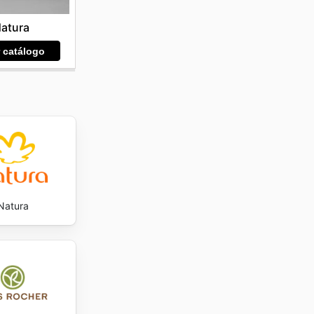
que
atura
's weekly
r catálogo
Natura