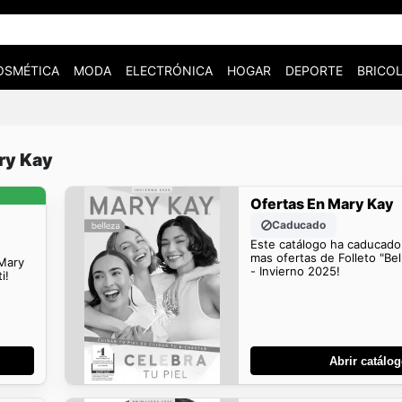
OSMÉTICA
MODA
ELECTRÓNICA
HOGAR
DEPORTE
BRICOL
ry Kay
Ofertas En Mary Kay
Caducado
Este catálogo ha caducado
mas ofertas de Folleto "Be
 Mary
- Invierno 2025!
i!
Abrir catálo