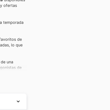
y ofertas
ta temporada
favoritos de
adas, lo que
 de una
agonistas de
es de Mary Kay
etalle final o
s el momento