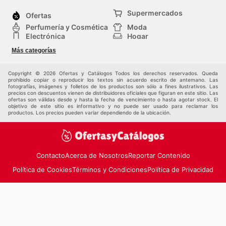
Supermercados
Ofertas
Perfumería y Cosmética
Moda
Electrónica
Hogar
Deporte
Bricolaje y jardinería
Más categorías
Juguetes y bebés
Auto y Moto
Mascotas
Otros
Copyright © 2026 Ofertas y Catálogos Todos los derechos reservados. Queda
prohibido copiar o reproducir los textos sin acuerdo escrito de antemano. Las
fotografías, imágenes y folletos de los productos son sólo a fines ilustrativos. Las
precios con descuentos vienen de distribuidores oficiales que figuran en este sitio. Las
ofertas son válidas desde y hasta la fecha de vencimiento o hasta agotar stock. El
objetivo de este sitio es informativo y no puede ser usado para reclamar los
productos. Los precios pueden variar dependiendo de la ubicación.
Contacto
Acerca de Nosotros
Reportar Contenido
Política de Cookies
Términos y Condiciones
Política de Privacidad