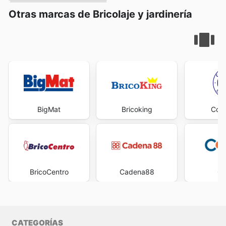
Otras marcas de Bricolaje y jardinería
BigMat
Bricoking
Cofe
BricoCentro
Cadena88
Co
CATEGORÍAS