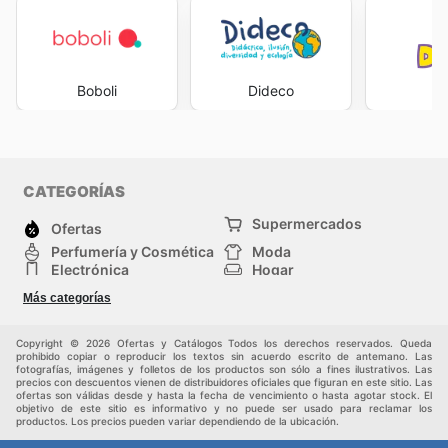
Boboli
Dideco
D
CATEGORÍAS
Supermercados
Ofertas
Perfumería y Cosmética
Moda
Electrónica
Hogar
Deporte
Bricolaje y jardinería
Más categorías
Juguetes y bebés
Auto y Moto
Mascotas
Otros
Copyright © 2026 Ofertas y Catálogos Todos los derechos reservados. Queda
prohibido copiar o reproducir los textos sin acuerdo escrito de antemano. Las
fotografías, imágenes y folletos de los productos son sólo a fines ilustrativos. Las
precios con descuentos vienen de distribuidores oficiales que figuran en este sitio. Las
ofertas son válidas desde y hasta la fecha de vencimiento o hasta agotar stock. El
objetivo de este sitio es informativo y no puede ser usado para reclamar los
productos. Los precios pueden variar dependiendo de la ubicación.