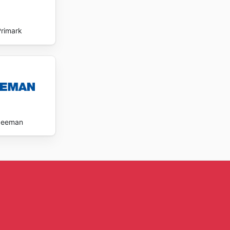
Primark
Zeeman