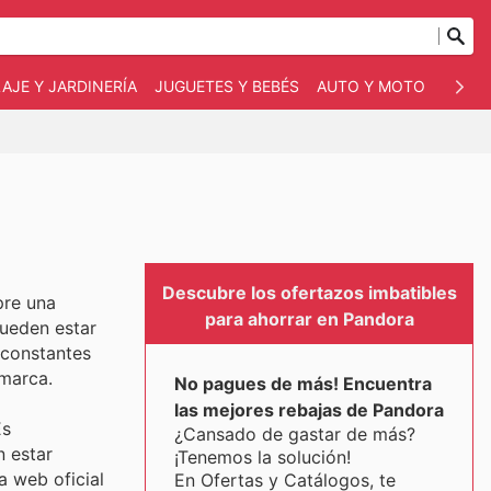
AJE Y JARDINERÍA
JUGUETES Y BEBÉS
AUTO Y MOTO
MASC
Descubre los ofertazos imbatibles
pre una
para ahorrar en Pandora
pueden estar
 constantes
 marca.
No pagues de más! Encuentra
las mejores rebajas de Pandora
Es
¿Cansado de gastar de más?
n estar
¡Tenemos la solución!
 web oficial
En Ofertas y Catálogos, te