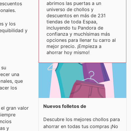
abrimos las puertas a un
descuentos
universo de chollos y
onales.
descuentos en más de 231
tiendas de toda Espaa,
s y los
incluyendo tu Pandora de
quibilidad y
confianza y muchísimas más
opciones para llenar tu carro al
mejor precio. ¡Empieza a
ahorrar hoy mismo!
 su
recer una
nales, que
acer los
Nuevos folletos de
el gran valor
siempre
Descubre los mejores chollos para
uncios
ahorrar en todas tus compras ¡No
vas y