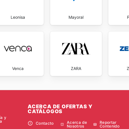
Leonisa
Mayoral
Venca
ZARA
ACERCA DE OFERTAS Y
CATÁLOGOS
ía y
a
Acerca de
Reportar
Contacto
Nosotros
Contenido