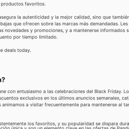
 productos favoritos.
asegura la autenticidad y la mejor calidad, sino que tambié
 rebajas que ofrecen sobre las marcas más demandadas. Le
imas novedades y promociones, y a mantenerse informados s
uento por tiempo limitado.
e deals today.
a?
 une con entusiasmo a las celebraciones del Black Friday. Lo
uentos exclusivos en los últimos anuncios semanales, cat
Les animamos a visitar frecuentemente para mantenerse al ta
entemente los favoritos, y su popularidad se dispara dura
ción única y son un elemento clave en las ofertas de Pand