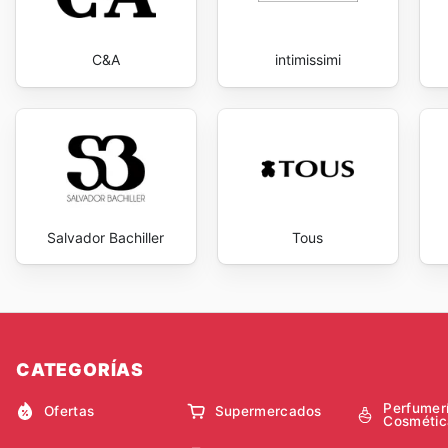
C&A
intimissimi
Salvador Bachiller
Tous
CATEGORÍAS
Perfumer
Ofertas
Supermercados
Cosmétic