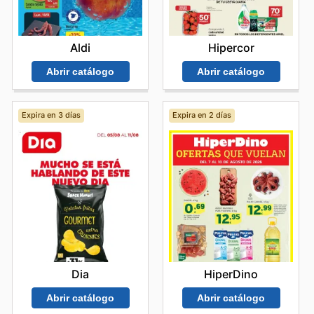
continuo por ofrecer productos de calidad excepcional
a precios que marcan la diferencia. Stay up to date with
Costco's weekly ads and enjoy exclusive savings every
Aldi
Hipercor
day.
Abrir catálogo
Abrir catálogo
Expira en 3 días
Expira en 2 días
Dia
HiperDino
Abrir catálogo
Abrir catálogo