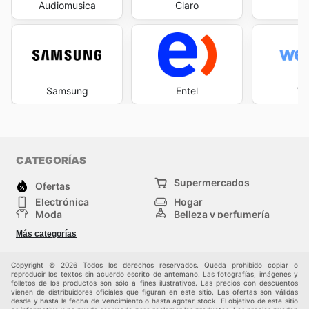
Audiomusica
Claro
Samsung
Entel
We
CATEGORÍAS
Supermercados
Ofertas
Electrónica
Hogar
Moda
Belleza y perfumería
Herramientas y
Deporte
Más categorías
construcción
Centros comerciales
Otros
Copyright © 2026 Todos los derechos reservados. Queda prohibido copiar o
reproducir los textos sin acuerdo escrito de antemano. Las fotografías, imágenes y
folletos de los productos son sólo a fines ilustrativos. Las precios con descuentos
vienen de distribuidores oficiales que figuran en este sitio. Las ofertas son válidas
desde y hasta la fecha de vencimiento o hasta agotar stock. El objetivo de este sitio