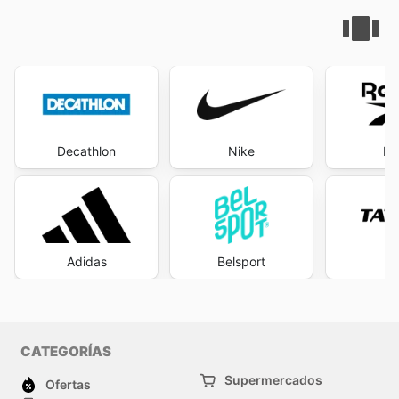
Decathlon
Nike
Re
Adidas
Belsport
T
CATEGORÍAS
Supermercados
Ofertas