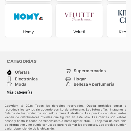
Homy
Velutti
Kitche
CATEGORÍAS
Supermercados
Ofertas
Electrónica
Hogar
Moda
Belleza y perfumería
Herramientas y
Deporte
Más categorías
construcción
Centros comerciales
Otros
Copyright © 2026 Todos los derechos reservados. Queda prohibido copiar o
reproducir los textos sin acuerdo escrito de antemano. Las fotografías, imágenes y
folletos de los productos son sólo a fines ilustrativos. Las precios con descuentos
vienen de distribuidores oficiales que figuran en este sitio. Las ofertas son válidas
desde y hasta la fecha de vencimiento o hasta agotar stock. El objetivo de este sitio
es informativo y no puede ser usado para reclamar los productos. Los precios pueden
variar dependiendo de la ubicación.