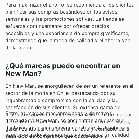
Para maximizar el ahorro, se recomienda a los clientes
planificar sus compras basándose en los avisos
semanales y las promociones activas. La tienda se
esfuerza continuamente por ofrecer precios
accesibles y una experiencia de compra gratificante,
demostrando que la moda de calidad y el ahorro van
de la mano.
¿Qué marcas puedo encontrar en
New Man?
En New Man, se enorgullecen de ser un referente en el
sector de la moda en Chile, destacando por su
inquebrantable compromiso con la calidad y la
satisfacción de sus clientes. Su extensa gama de
Entre las marcas más apreciadas y de mayor
productos abarca una cuidadosa selección de marcas
demanda en New Man, se encuentran aquellas que
de renombre, tanto nacionales como internacionales,
destacan por su innovación constante, la durabilidad
garantizando así una oferta variada y confiable para
excepcional de sus materiales y una relación calidad-
cada tipo de comprador que busca estilo y