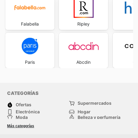
Falabella
Ripley
H
Paris
Abcdin
Co
CATEGORÍAS
Supermercados
Ofertas
Electrónica
Hogar
Moda
Belleza y perfumería
Herramientas y
Deporte
Más categorías
construcción
Centros comerciales
Otros