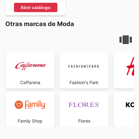
explore the best deals and start saving now.
Abrir catálogo
Otras marcas de Moda
Caffarena
Fashion's Park
Family Shop
Flores
Ko