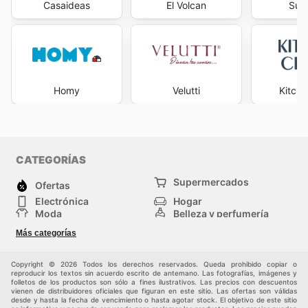
Casaideas
El Volcan
Sur.
Homy
Velutti
Kitche
CATEGORÍAS
Supermercados
Ofertas
Electrónica
Hogar
Moda
Belleza y perfumería
Herramientas y
Deporte
Más categorías
construcción
Centros comerciales
Otros
Copyright © 2026 Todos los derechos reservados. Queda prohibido copiar o
reproducir los textos sin acuerdo escrito de antemano. Las fotografías, imágenes y
folletos de los productos son sólo a fines ilustrativos. Las precios con descuentos
vienen de distribuidores oficiales que figuran en este sitio. Las ofertas son válidas
desde y hasta la fecha de vencimiento o hasta agotar stock. El objetivo de este sitio