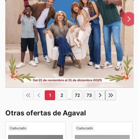
1
2
72
73
...
Otras ofertas de Agaval
Caducado
Caducado