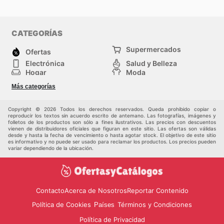
CATEGORÍAS
Supermercados
Ofertas
Electrónica
Salud y Belleza
Hogar
Moda
Herramientas y jardinería
Deporte
Más categorías
Infancia
Otros
Copyright © 2026 Todos los derechos reservados. Queda prohibido copiar o
reproducir los textos sin acuerdo escrito de antemano. Las fotografías, imágenes y
folletos de los productos son sólo a fines ilustrativos. Las precios con descuentos
vienen de distribuidores oficiales que figuran en este sitio. Las ofertas son válidas
desde y hasta la fecha de vencimiento o hasta agotar stock. El objetivo de este sitio
es informativo y no puede ser usado para reclamar los productos. Los precios pueden
variar dependiendo de la ubicación.
Contacto
Acerca de Nosotros
Reportar Contenido
Política de Cookies
Términos y Condiciones
Países
Política de Privacidad