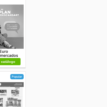
Euro
rmercados
r catálogo
Popular