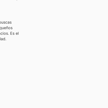
 buscas
equeños
cios. Es el
dad.