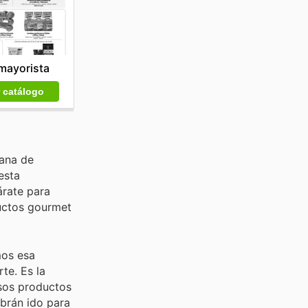
mayorista
r catálogo
mana de
esta
árate para
ductos gourmet
mos esa
te. Es la
sos productos
abrán ido para