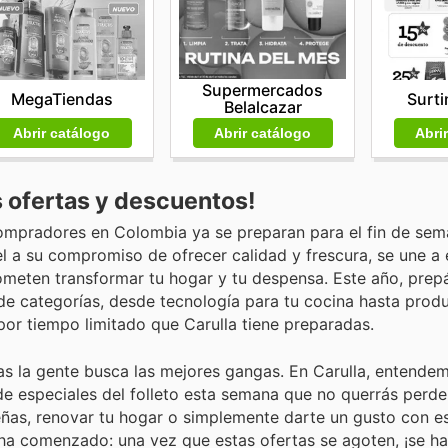
Supermercados
MegaTiendas
Surti
Belalcazar
Abrir catálogo
Abrir catálogo
Abri
s ofertas y descuentos!
compradores en Colombia ya se preparan para el fin de se
el a su compromiso de ofrecer calidad y frescura, se une a 
ometen transformar tu hogar y tu despensa. Este año, prep
 de categorías, desde tecnología para tu cocina hasta pro
 por tiempo limitado que Carulla tiene preparadas.
ras la gente busca las mejores gangas. En Carulla, entende
 especiales del folleto esta semana que no querrás perder
ñas, renovar tu hogar o simplemente darte un gusto con e
a ha comenzado: una vez que estas ofertas se agoten, ¡se h