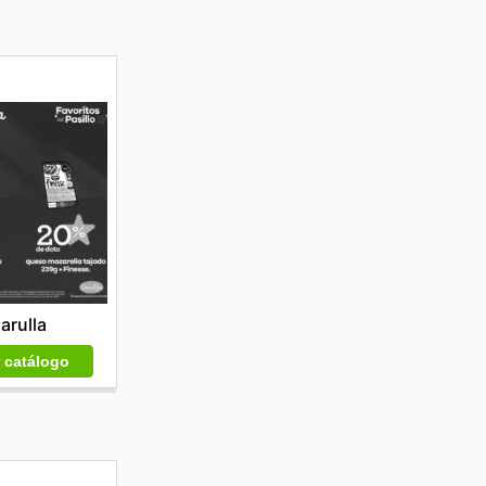
arulla
r catálogo