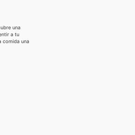
cubre una
ntir a tu
da comida una