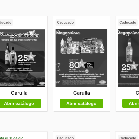
ducado
Caducado
Caducado
Carulla
Carulla
C
Abrir catálogo
Abrir catálogo
Abri
ta el 31 de dic.
Caducado
Caducado