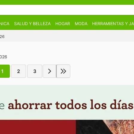
NICA
SALUD Y BELLEZA
HOGAR
MODA
HERRAMIENTAS Y JA
026
2026
1
2
3