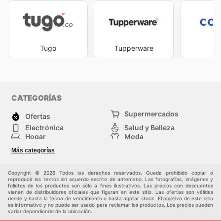
Tugo
Tupperware
Co
CATEGORÍAS
Supermercados
Ofertas
Electrónica
Salud y Belleza
Hogar
Moda
Herramientas y jardinería
Deporte
Más categorías
Infancia
Otros
Copyright © 2026 Todos los derechos reservados. Queda prohibido copiar o
reproducir los textos sin acuerdo escrito de antemano. Las fotografías, imágenes y
folletos de los productos son sólo a fines ilustrativos. Las precios con descuentos
vienen de distribuidores oficiales que figuran en este sitio. Las ofertas son válidas
desde y hasta la fecha de vencimiento o hasta agotar stock. El objetivo de este sitio
es informativo y no puede ser usado para reclamar los productos. Los precios pueden
variar dependiendo de la ubicación.