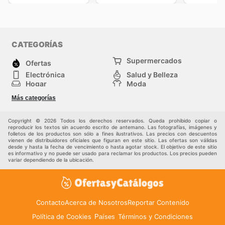
CATEGORÍAS
Supermercados
Ofertas
Electrónica
Salud y Belleza
Hogar
Moda
Herramientas y jardinería
Deporte
Más categorías
Infancia
Otros
Copyright © 2026 Todos los derechos reservados. Queda prohibido copiar o
reproducir los textos sin acuerdo escrito de antemano. Las fotografías, imágenes y
folletos de los productos son sólo a fines ilustrativos. Las precios con descuentos
vienen de distribuidores oficiales que figuran en este sitio. Las ofertas son válidas
desde y hasta la fecha de vencimiento o hasta agotar stock. El objetivo de este sitio
es informativo y no puede ser usado para reclamar los productos. Los precios pueden
variar dependiendo de la ubicación.
Contacto
Acerca de Nosotros
Reportar Contenido
Política de Cookies
Términos y Condiciones
Países