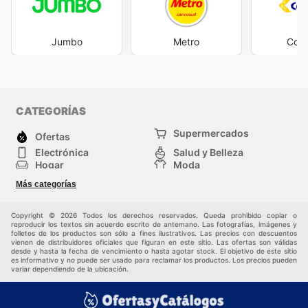
Jumbo
Metro
Cols
CATEGORÍAS
Supermercados
Ofertas
Electrónica
Salud y Belleza
Hogar
Moda
Herramientas y jardinería
Deporte
Más categorías
Infancia
Otros
Copyright © 2026 Todos los derechos reservados. Queda prohibido copiar o
reproducir los textos sin acuerdo escrito de antemano. Las fotografías, imágenes y
folletos de los productos son sólo a fines ilustrativos. Las precios con descuentos
vienen de distribuidores oficiales que figuran en este sitio. Las ofertas son válidas
desde y hasta la fecha de vencimiento o hasta agotar stock. El objetivo de este sitio
es informativo y no puede ser usado para reclamar los productos. Los precios pueden
variar dependiendo de la ubicación.