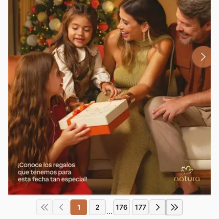
1
2
176
177
...