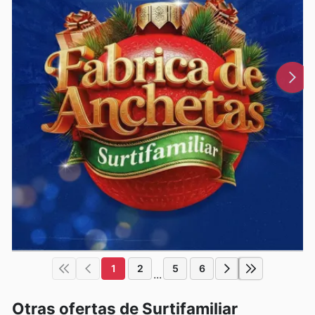
1
2
5
6
...
Otras ofertas de Surtifamiliar