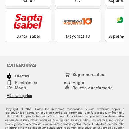
Jumbo
Alvi
Super Bod
Santa Isabel
Mayorista 10
Supermerca
CATEGORÍAS
Supermercados
Ofertas
Electrónica
Hogar
Moda
Belleza y perfumería
Herramientas y
Deporte
Más categorías
construcción
Centros comerciales
Otros
Copyright © 2026 Todos los derechos reservados. Queda prohibido copiar o
reproducir los textos sin acuerdo escrito de antemano. Las fotografías, imágenes y
folletos de los productos son sólo a fines ilustrativos. Las precios con descuentos
vienen de distribuidores oficiales que figuran en este sitio. Las ofertas son válidas
desde y hasta la fecha de vencimiento o hasta agotar stock. El objetivo de este sitio
es informativo y no puede ser usado para reclamar los productos. Los precios pueden