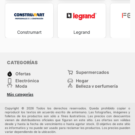
Construmart
Legrand
F
CATEGORÍAS
Supermercados
Ofertas
Electrónica
Hogar
Moda
Belleza y perfumería
Herramientas y
Deporte
Más categorías
construcción
Centros comerciales
Otros
Copyright © 2026 Todos los derechos reservados. Queda prohibido copiar o
reproducir los textos sin acuerdo escrito de antemano. Las fotografías, imágenes y
folletos de los productos son sólo a fines ilustrativos. Las precios con descuentos
vienen de distribuidores oficiales que figuran en este sitio. Las ofertas son válidas
desde y hasta la fecha de vencimiento o hasta agotar stock. El objetivo de este sitio
es informativo y no puede ser usado para reclamar los productos. Los precios pueden
variar dependiendo de la ubicación.