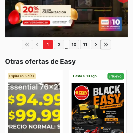
1
2
10
11
...
Otras ofertas de Easy
Expira en 5 días
Hasta el 13 ago.
¡Nuevo!