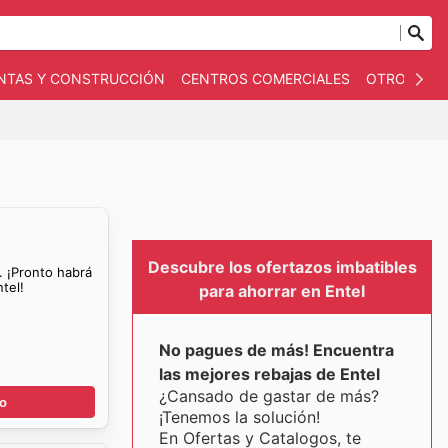
NTAS Y CONSTRUCCIÓN
CENTROS COMERCIALES
OTROS
B
Descubre los ofertazos imbatibles
. ¡Pronto habrá
tel!
para ahorrar en Entel
No pagues de más! Encuentra
las mejores rebajas de Entel
¿Cansado de gastar de más?
go
¡Tenemos la solución!
En Ofertas y Catalogos, te