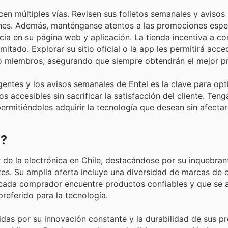
en múltiples vías. Revisen sus folletos semanales y avisos 
ones. Además, manténganse atentos a las promociones espe
ia en su página web y aplicación. La tienda incentiva a c
itado. Explorar su sitio oficial o la app les permitirá acce
mo miembros, asegurando que siempre obtendrán el mejor pr
entes y los avisos semanales de Entel es la clave para opt
accesibles sin sacrificar la satisfacción del cliente. Teng
rmitiéndoles adquirir la tecnología que desean sin afectar 
l?
r de la electrónica en Chile, destacándose por su inquebran
tes. Su amplia oferta incluye una diversidad de marcas de 
cada comprador encuentre productos confiables y que se a
referido para la tecnología.
das por su innovación constante y la durabilidad de sus pr