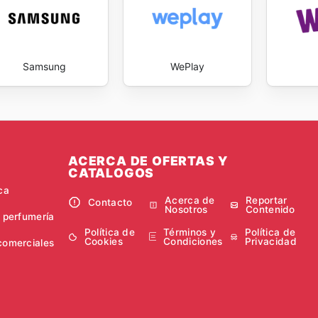
Samsung
WePlay
ACERCA DE OFERTAS Y
CATALOGOS
ca
Acerca de
Reportar
Contacto
Nosotros
Contenido
y perfumería
Política de
Términos y
Política de
Cookies
Condiciones
Privacidad
comerciales