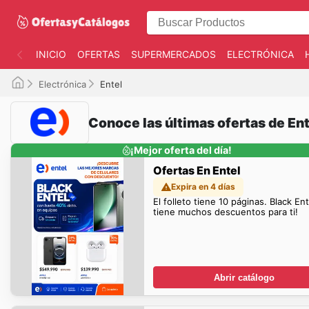
INICIO
OFERTAS
SUPERMERCADOS
ELECTRÓNICA
Electrónica
Entel
Conoce las últimas ofertas de Ent
¡Mejor oferta del día!
Ofertas En Entel
Expira en 4 días
El folleto tiene 10 páginas. Black Ent
tiene muchos descuentos para ti!
Abrir catálogo