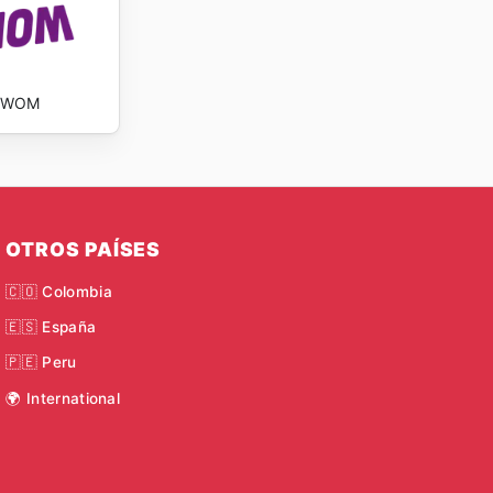
WOM
OTROS PAÍSES
🇨🇴 Colombia
🇪🇸 España
🇵🇪 Peru
🌍 International