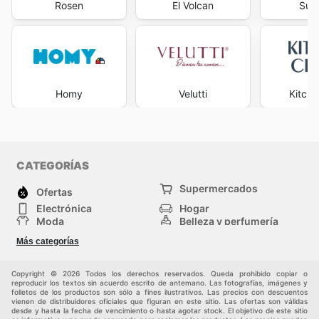
Rosen
El Volcan
Sur.
Homy
Velutti
Kitche
CATEGORÍAS
Supermercados
Ofertas
Electrónica
Hogar
Moda
Belleza y perfumería
Herramientas y
Deporte
Más categorías
construcción
Centros comerciales
Otros
Copyright © 2026 Todos los derechos reservados. Queda prohibido copiar o
reproducir los textos sin acuerdo escrito de antemano. Las fotografías, imágenes y
folletos de los productos son sólo a fines ilustrativos. Las precios con descuentos
vienen de distribuidores oficiales que figuran en este sitio. Las ofertas son válidas
desde y hasta la fecha de vencimiento o hasta agotar stock. El objetivo de este sitio