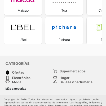
Maicao
Tua
Cris
L'Bel
Pichara
Pa
CATEGORÍAS
Supermercados
Ofertas
Electrónica
Hogar
Moda
Belleza y perfumería
Herramientas y
Deporte
Más categorías
construcción
Centros comerciales
Otros
Copyright © 2026 Todos los derechos reservados. Queda prohibido copiar o
reproducir los textos sin acuerdo escrito de antemano. Las fotografías, imágenes y
folletos de los productos son sólo a fines ilustrativos. Las precios con descuentos