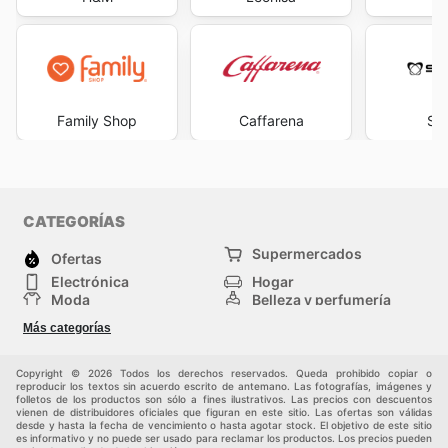
Family Shop
Caffarena
Sax
CATEGORÍAS
Supermercados
Ofertas
Electrónica
Hogar
Moda
Belleza y perfumería
Herramientas y
Deporte
Más categorías
construcción
Centros comerciales
Otros
Copyright © 2026 Todos los derechos reservados. Queda prohibido copiar o
reproducir los textos sin acuerdo escrito de antemano. Las fotografías, imágenes y
folletos de los productos son sólo a fines ilustrativos. Las precios con descuentos
vienen de distribuidores oficiales que figuran en este sitio. Las ofertas son válidas
desde y hasta la fecha de vencimiento o hasta agotar stock. El objetivo de este sitio
es informativo y no puede ser usado para reclamar los productos. Los precios pueden