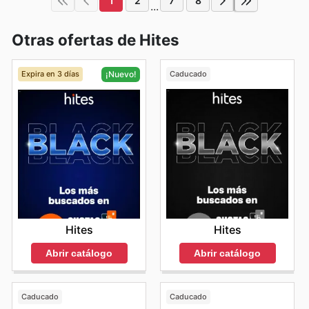
1
2
7
8
...
Otras ofertas de Hites
Expira en 3 días
Caducado
¡Nuevo!
Hites
Hites
Abrir catálogo
Abrir catálogo
Caducado
Caducado