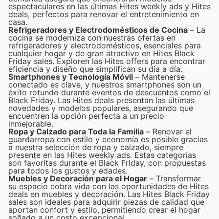
espectaculares en las últimas Hites weekly ads y Hites
deals, perfectos para renovar el entretenimiento en
casa.
Refrigeradores y Electrodomésticos de Cocina
– La
cocina se moderniza con nuestras ofertas en
refrigeradores y electrodomésticos, esenciales para
cualquier hogar y de gran atractivo en Hites Black
Friday sales. Exploren las Hites offers para encontrar
eficiencia y diseño que simplifican su día a día.
Smartphones y Tecnología Móvil
– Mantenerse
conectado es clave, y nuestros smartphones son un
éxito rotundo durante eventos de descuentos como el
Black Friday. Las Hites deals presentan las últimas
novedades y modelos populares, asegurando que
encuentren la opción perfecta a un precio
inmejorable.
Ropa y Calzado para Toda la Familia
– Renovar el
guardarropa con estilo y economía es posible gracias
a nuestra selección de ropa y calzado, siempre
presente en las Hites weekly ads. Estas categorías
son favoritas durante el Black Friday, con propuestas
para todos los gustos y edades.
Muebles y Decoración para el Hogar
– Transformar
su espacio cobra vida con las oportunidades de Hites
deals en muebles y decoración. Las Hites Black Friday
sales son ideales para adquirir piezas de calidad que
aportan confort y estilo, permitiendo crear el hogar
soñado a un costo excepcional.