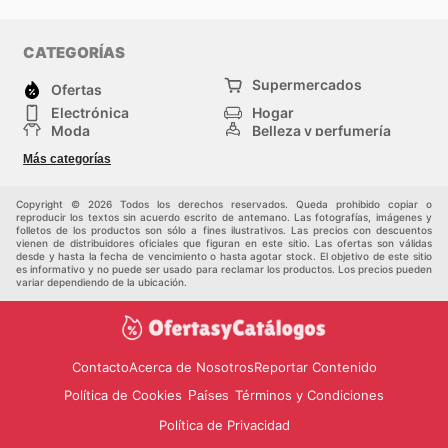
CATEGORÍAS
Supermercados
Ofertas
Electrónica
Hogar
Moda
Belleza y perfumería
Herramientas y
Deporte
Más categorías
construcción
Centros comerciales
Otros
Copyright © 2026 Todos los derechos reservados. Queda prohibido copiar o
reproducir los textos sin acuerdo escrito de antemano. Las fotografías, imágenes y
folletos de los productos son sólo a fines ilustrativos. Las precios con descuentos
vienen de distribuidores oficiales que figuran en este sitio. Las ofertas son válidas
desde y hasta la fecha de vencimiento o hasta agotar stock. El objetivo de este sitio
es informativo y no puede ser usado para reclamar los productos. Los precios pueden
variar dependiendo de la ubicación.
Contacto
Acerca de Nosotros
Reportar Contenido
Política de Cookies
Términos y Condiciones
Países
Política de Privacidad