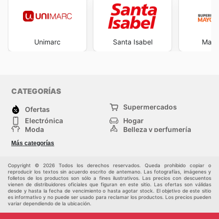
Unimarc
Santa Isabel
Mayor
CATEGORÍAS
Supermercados
Ofertas
Electrónica
Hogar
Moda
Belleza y perfumería
Herramientas y
Deporte
Más categorías
construcción
Centros comerciales
Otros
Copyright © 2026 Todos los derechos reservados. Queda prohibido copiar o
reproducir los textos sin acuerdo escrito de antemano. Las fotografías, imágenes y
folletos de los productos son sólo a fines ilustrativos. Las precios con descuentos
vienen de distribuidores oficiales que figuran en este sitio. Las ofertas son válidas
desde y hasta la fecha de vencimiento o hasta agotar stock. El objetivo de este sitio
es informativo y no puede ser usado para reclamar los productos. Los precios pueden
variar dependiendo de la ubicación.