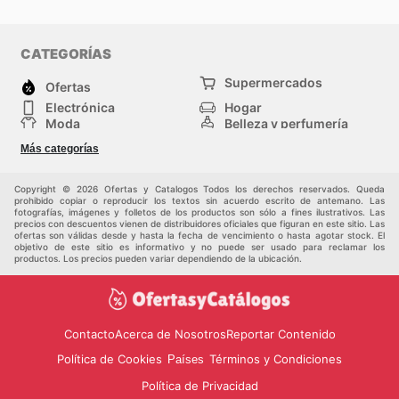
CATEGORÍAS
Supermercados
Ofertas
Electrónica
Hogar
Moda
Belleza y perfumería
Herramientas y
Deporte
Más categorías
construcción
Centros comerciales
Otros
Copyright © 2026 Ofertas y Catalogos Todos los derechos reservados. Queda
prohibido copiar o reproducir los textos sin acuerdo escrito de antemano. Las
fotografías, imágenes y folletos de los productos son sólo a fines ilustrativos. Las
precios con descuentos vienen de distribuidores oficiales que figuran en este sitio. Las
ofertas son válidas desde y hasta la fecha de vencimiento o hasta agotar stock. El
objetivo de este sitio es informativo y no puede ser usado para reclamar los
productos. Los precios pueden variar dependiendo de la ubicación.
Contacto
Acerca de Nosotros
Reportar Contenido
Política de Cookies
Términos y Condiciones
Países
Política de Privacidad