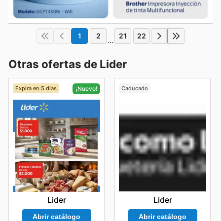
1
2
21
22
...
Otras ofertas de Lider
Expira en 5 días
Caducado
¡Nuevo!
Lider
Lider
Abrir catálogo
Abrir catálogo