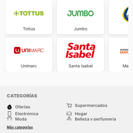
Tottus
Jumbo
Unimarc
Santa Isabel
Mayor
CATEGORÍAS
Supermercados
Ofertas
Electrónica
Hogar
Moda
Belleza y perfumería
Herramientas y
Deporte
Más categorías
construcción
Centros comerciales
Otros