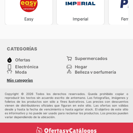
Easy
Imperial
Ferret
CATEGORÍAS
Supermercados
Ofertas
Electrónica
Hogar
Moda
Belleza y perfumería
Herramientas y
Deporte
Más categorías
construcción
Centros comerciales
Otros
Copyright © 2026 Todos los derechos reservados. Queda prohibido copiar o
reproducir los textos sin acuerdo escrito de antemano. Las fotografías, imágenes y
folletos de los productos son sólo a fines ilustrativos. Las precios con descuentos
vienen de distribuidores oficiales que figuran en este sitio. Las ofertas son válidas
desde y hasta la fecha de vencimiento o hasta agotar stock. El objetivo de este sitio
es informativo y no puede ser usado para reclamar los productos. Los precios pueden
variar dependiendo de la ubicación.