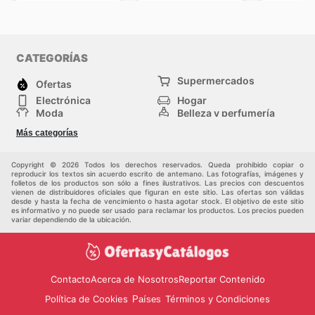
CATEGORÍAS
Supermercados
Ofertas
Electrónica
Hogar
Moda
Belleza y perfumería
Herramientas y
Deporte
Más categorías
construcción
Centros comerciales
Otros
Copyright © 2026 Todos los derechos reservados. Queda prohibido copiar o
reproducir los textos sin acuerdo escrito de antemano. Las fotografías, imágenes y
folletos de los productos son sólo a fines ilustrativos. Las precios con descuentos
vienen de distribuidores oficiales que figuran en este sitio. Las ofertas son válidas
desde y hasta la fecha de vencimiento o hasta agotar stock. El objetivo de este sitio
es informativo y no puede ser usado para reclamar los productos. Los precios pueden
variar dependiendo de la ubicación.
Contacto
Acerca de Nosotros
Reportar Contenido
Política de Cookies
Términos y Condiciones
Países