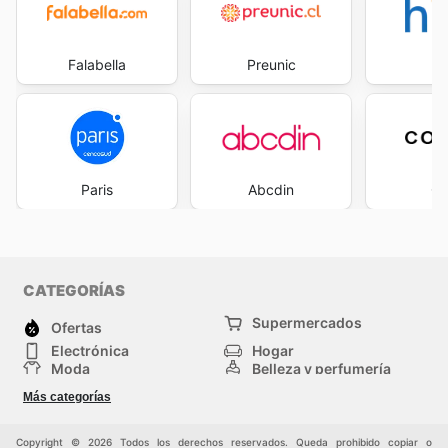
Falabella
Preunic
H
Paris
Abcdin
Co
CATEGORÍAS
Supermercados
Ofertas
Electrónica
Hogar
Moda
Belleza y perfumería
Herramientas y
Deporte
Más categorías
construcción
Centros comerciales
Otros
Copyright © 2026 Todos los derechos reservados. Queda prohibido copiar o