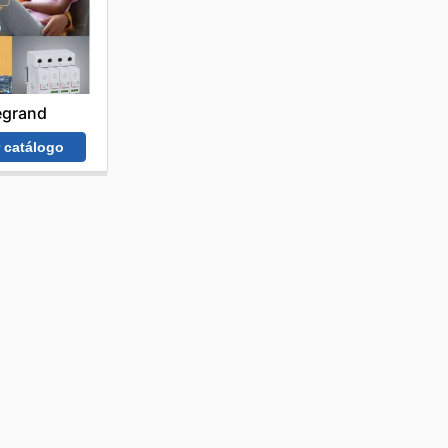
egrand
r catálogo