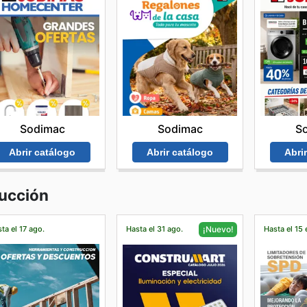
Sodimac
S
Sodimac
Abrir catálogo
Abri
Abrir catálogo
rucción
ta el 17 ago.
Hasta el 31 ago.
Hasta el 15 
¡Nuevo!