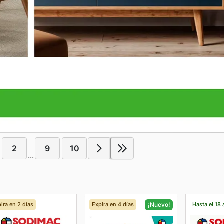
2
9
10
...
ira en 2 días
Expira en 4 días
Hasta el 18 
¡Nuevo!