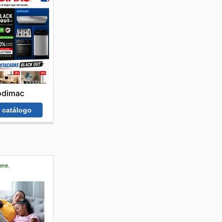
odimac
r catálogo
ene.