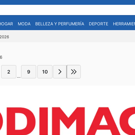
HOGAR
MODA
BELLEZA Y PERFUMERÍA
DEPORTE
HERRAMIE
-2026
26
2
9
10
...