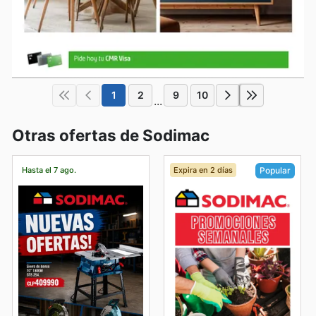
1
2
9
10
...
Otras ofertas de Sodimac
Hasta el 7 ago.
Expira en 2 días
Popular