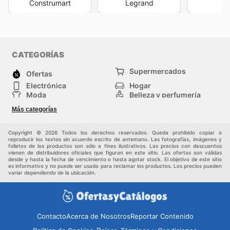
Construmart
Legrand
F
CATEGORÍAS
Supermercados
Ofertas
Electrónica
Hogar
Moda
Belleza y perfumería
Herramientas y
Deporte
Más categorías
construcción
Centros comerciales
Otros
Copyright © 2026 Todos los derechos reservados. Queda prohibido copiar o
reproducir los textos sin acuerdo escrito de antemano. Las fotografías, imágenes y
folletos de los productos son sólo a fines ilustrativos. Las precios con descuentos
vienen de distribuidores oficiales que figuran en este sitio. Las ofertas son válidas
desde y hasta la fecha de vencimiento o hasta agotar stock. El objetivo de este sitio
es informativo y no puede ser usado para reclamar los productos. Los precios pueden
variar dependiendo de la ubicación.
Contacto
Acerca de Nosotros
Reportar Contenido