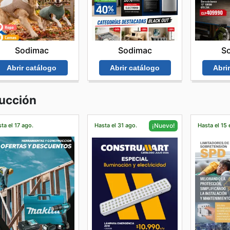
Sodimac
Sodimac
S
Abrir catálogo
Abrir catálogo
Abri
rucción
ta el 17 ago.
Hasta el 31 ago.
Hasta el 15 
¡Nuevo!