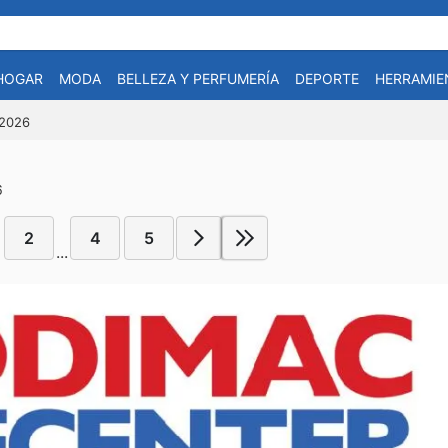
HOGAR
MODA
BELLEZA Y PERFUMERÍA
DEPORTE
HERRAMIE
-2026
6
2
4
5
...