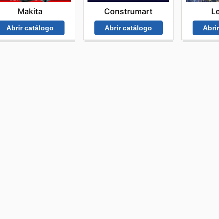
Makita
L
Construmart
Abrir catálogo
Abri
Abrir catálogo