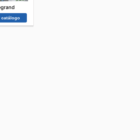
egrand
r catálogo