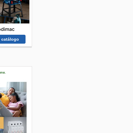
odimac
r catálogo
ene.