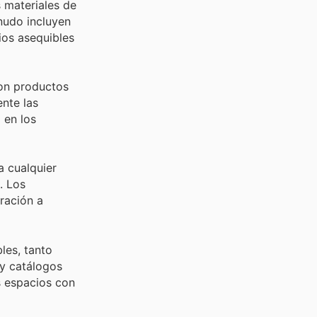
 materiales de
nudo incluyen
ios asequibles
son productos
nte las
 en los
a cualquier
. Los
ración a
les, tanto
 y catálogos
us espacios con