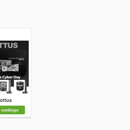
ottus
r catálogo