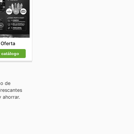
 Oferta
r catálogo
do de
frescantes
 ahorrar.