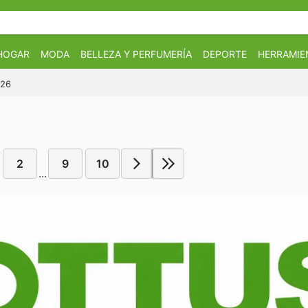
HOGAR
MODA
BELLEZA Y PERFUMERÍA
DEPORTE
HERRAMIE
026
2
9
10
...