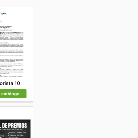
 nov.
rista 10
r catálogo