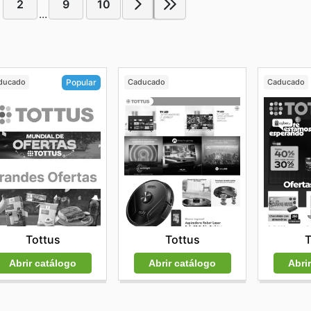
2
9
10
...
ducado
Caducado
Caducado
Popular
Tottus
T
Tottus
Abrir catálogo
Abri
Abrir catálogo