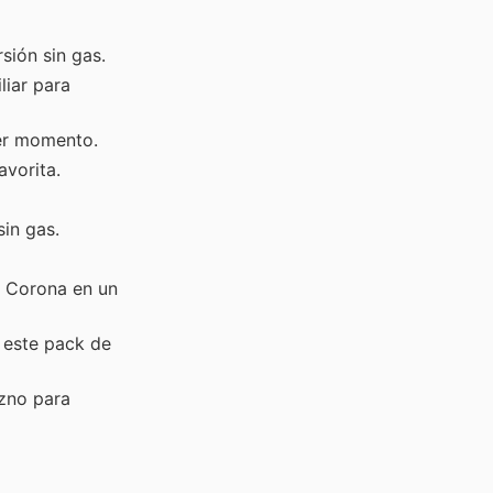
sión sin gas.
liar para
ier momento.
avorita.
in gas.
a Corona en un
 este pack de
zno para